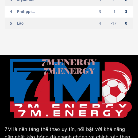
4
Philippines
3
-1
3
5
Lào
4
-17
0
7M
là nền tảng thể thao uy tín, nổi bật với khả năng
cập nhật kèo bóng đá nhanh chóng và chính xác theo