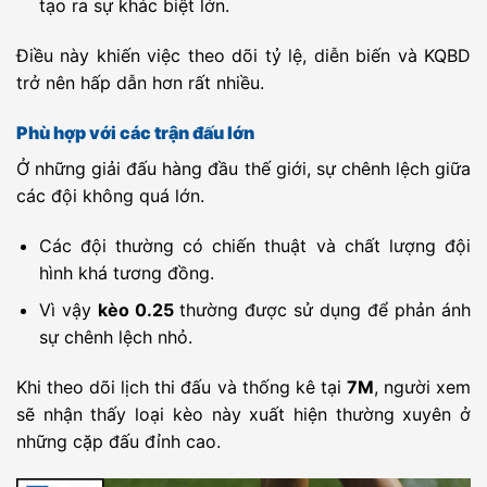
tạo ra sự khác biệt lớn.
Điều này khiến việc theo dõi tỷ lệ, diễn biến và KQBD
trở nên hấp dẫn hơn rất nhiều.
Phù hợp với các trận đấu lớn
Ở những giải đấu hàng đầu thế giới, sự chênh lệch giữa
các đội không quá lớn.
Các đội thường có chiến thuật và chất lượng đội
hình khá tương đồng.
Vì vậy
kèo 0.25
thường được sử dụng để phản ánh
sự chênh lệch nhỏ.
Khi theo dõi lịch thi đấu và thống kê tại
7M
, người xem
sẽ nhận thấy loại kèo này xuất hiện thường xuyên ở
những cặp đấu đỉnh cao.